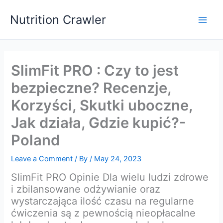
Skip
Nutrition Crawler
to
Main
content
Men
SlimFit PRO : Czy to jest
bezpieczne? Recenzje,
Korzyści, Skutki uboczne,
Jak działa, Gdzie kupić?-
Poland
Leave a Comment
/ By
/
May 24, 2023
SlimFit PRO Opinie Dla wielu ludzi zdrowe
i zbilansowane odżywianie oraz
wystarczająca ilość czasu na regularne
ćwiczenia są z pewnością nieopłacalne