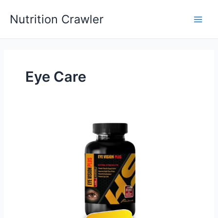
Skip
Nutrition Crawler
to
Main
content
Men
Eye Care