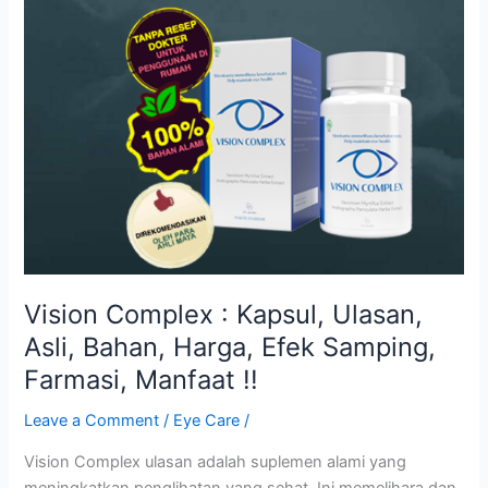
कैप्सूल,समीक्षा,
लाभ,
कीमत,
Price,
Reviews,
capsule,
कैसे
इस्तेमाल
करे
!!
Vision Complex : Kapsul, Ulasan,
Asli, Bahan, Harga, Efek Samping,
Farmasi, Manfaat !!
Leave a Comment
/
Eye Care
/
Vision Complex ulasan adalah suplemen alami yang
meningkatkan penglihatan yang sehat. Ini memelihara dan