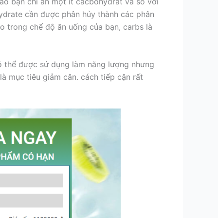
nào bạn chỉ ăn một ít cacbohydrat và so với
ohydrate cần được phân hủy thành các phân
éo trong chế độ ăn uống của bạn, carbs là
có thể được sử dụng làm năng lượng nhưng
à mục tiêu giảm cân. cách tiếp cận rất