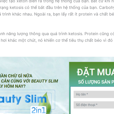
việc tạo xeton diễn ra trong hệ thống của bạn. Bất cứ khi 
 trạng ketosis có thể bắt đầu trên hệ thống của bạn. Carb
trình khác nhau. Ngoài ra, bạn lấy rất ít protein và chất b
ành năng lượng thông qua quá trình ketosis. Protein cũng 
i khác một chút, nó khiến cơ thể tiêu thụ chất béo vì đó l