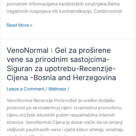
Herzegovina
povratnim informacijama kardioloških stručnjaka.Nema
negativnih nuspojava niti kontraindikacija. Cardionormal
Cardionormal
Read More »
:
Sigurna
i
VenoNormal : Gel za proširene
efikasna
vene sa prirodnim sastojcima-
–
Siguran za upotrebu-Recenzije-
Gdje
kupiti
Cijena -Bosnia and Herzegovina
–
Leave a Comment
/
Wellness
/
Recenzije-
Cijena-
VenoNormal Recenzije Proizvođač je uvelike dodijelio
Kapsula
proizvod po ekvivalentnoj cijeni. Izvanrednu promotivnu
za
cijenu možete iskoristiti putem respektabilne internet
hipertenziju-
stranice. VenoNormal Cijena je dobar način da se smanji
Bosnia
vidljivost paučinastih vena i ojača zidovi arterija, smatraju
and