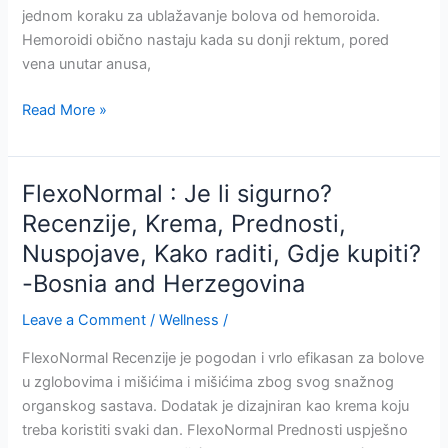
Bosnia
jednom koraku za ublažavanje bolova od hemoroida.
and
Hemoroidi obično nastaju kada su donji rektum, pored
Herzegovina
vena unutar anusa,
HemoNormal
Read More »
:
Krema
protiv
FlexoNormal : Je li sigurno?
hemoroida-
Recenzije, Krema, Prednosti,
Recenzije-
Nuspojave, Kako raditi, Gdje kupiti?
Prednosti-
Kako
-Bosnia and Herzegovina
raditi?
Leave a Comment
/
Wellness
/
-
Cijena-
FlexoNormal Recenzije je pogodan i vrlo efikasan za bolove
Gdje
u zglobovima i mišićima i mišićima zbog svog snažnog
kupiti?
organskog sastava. Dodatak je dizajniran kao krema koju
-
treba koristiti svaki dan. FlexoNormal Prednosti uspješno
Bosnia