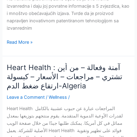
Bosnia
izvanredna i daju joj povratne informacije s 5 zvjezdica, kao
and
i mnoštvo obećavajućih izjava. Tvrde da je proizvod
Herzegovina
napravljen inovativnom patentiranom tehnologijom sa
izvanrednim
GoldSkin
Read More »
:
Je
li
Heart Health : آمنة وفعالة – من أين
sigurno?
تشتري – مراجعات – الأسعار – كبسولة
Recenzije
ارتفاع ضغط الدم-Algeria
krema,
prednosti,
Leave a Comment
/
Wellness
/
nuspojave,
kako
Heart Health المراجعات عبارة عن حبوب عشبية بالكامل
raditi,
لقدرات الأوعية الدموية المتقدمة. يقوم منتجهم بتوزيعها بمعدل
gdje
مماثل في كل أمريكا. يمكنك طلبها جيدًا من خلال صفحة الويب
kupiti?
الأصلية للشركة. يعمل Heart Health فوائد على تطهير وتقوية