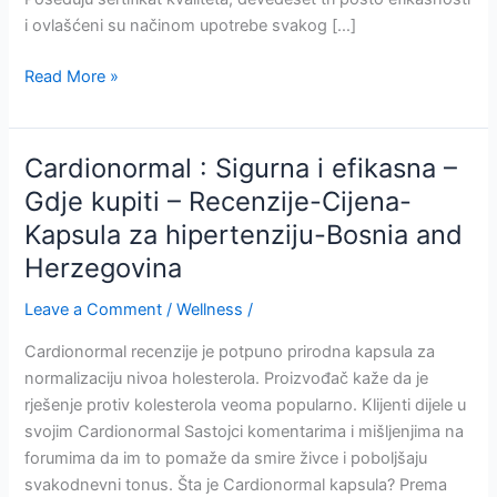
i ovlašćeni su načinom upotrebe svakog […]
ProstaNormal
Read More »
:
Kapsule
-
Cardionormal : Sigurna i efikasna –
Sigurne
Gdje kupiti – Recenzije-Cijena-
i
Kapsula za hipertenziju-Bosnia and
efikasne
-
Herzegovina
Gdje
Leave a Comment
/
Wellness
/
kupiti?
-
Cardionormal recenzije je potpuno prirodna kapsula za
Recenzije-
normalizaciju nivoa holesterola. Proizvođač kaže da je
Cijena-
rješenje protiv kolesterola veoma popularno. Klijenti dijele u
Prednosti-
svojim Cardionormal Sastojci komentarima i mišljenjima na
Bosnia
forumima da im to pomaže da smire živce i poboljšaju
and
svakodnevni tonus. Šta je Cardionormal kapsula? Prema