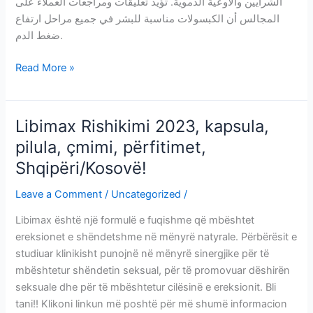
-
الشرايين والأوعية الدموية. تؤيد تعليقات ومراجعات العملاء على
Bosnia
المجالس أن الكبسولات مناسبة للبشر في جميع مراحل ارتفاع
and
ضغط الدم.
Herzegovina
Heart
Read More »
Health
:
آمنة
Libimax Rishikimi 2023, kapsula,
وفعالة
pilula, çmimi, përfitimet,
–
Shqipëri/Kosovë!
من
أين
Leave a Comment
/
Uncategorized
/
تشتري
–
Libimax është një formulë e fuqishme që mbështet
مراجعات
ereksionet e shëndetshme në mënyrë natyrale. Përbërësit e
–
studiuar klinikisht punojnë në mënyrë sinergjike për të
الأسعار
mbështetur shëndetin seksual, për të promovuar dëshirën
–
seksuale dhe për të mbështetur cilësinë e ereksionit. Bli
كبسولة
tani!! Klikoni linkun më poshtë për më shumë informacion