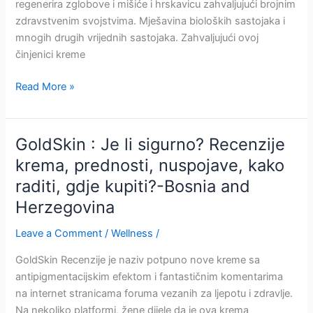
regenerira zglobove i mišiće i hrskavicu zahvaljujući brojnim
and
zdravstvenim svojstvima. Mješavina bioloških sastojaka i
Herzegovina
mnogih drugih vrijednih sastojaka. Zahvaljujući ovoj
činjenici kreme
FlexoNormal
Read More »
:
Je
li
GoldSkin : Je li sigurno? Recenzije
sigurno?
krema, prednosti, nuspojave, kako
Recenzije,
raditi, gdje kupiti?-Bosnia and
Krema,
Prednosti,
Herzegovina
Nuspojave,
Leave a Comment
/
Wellness
/
Kako
raditi,
GoldSkin Recenzije je naziv potpuno nove kreme sa
Gdje
antipigmentacijskim efektom i fantastičnim komentarima
kupiti?
na internet stranicama foruma vezanih za ljepotu i zdravlje.
-
Na nekoliko platformi, žene dijele da je ova krema