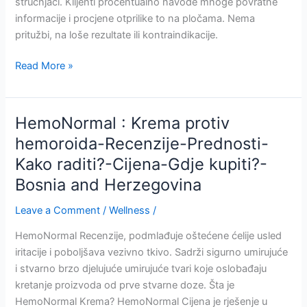
stručnjaci. Klijenti procentualno navode mnoge povratne
Herzegovina
informacije i procjene otprilike to na pločama. Nema
pritužbi, na loše rezultate ili kontraindikacije.
VenoNormal
Read More »
:
Gel
za
HemoNormal : Krema protiv
proširene
hemoroida-Recenzije-Prednosti-
vene
Kako raditi?-Cijena-Gdje kupiti?-
sa
prirodnim
Bosnia and Herzegovina
sastojcima-
Leave a Comment
/
Wellness
/
Siguran
za
HemoNormal Recenzije, podmlađuje oštećene ćelije usled
upotrebu-
iritacije i poboljšava vezivno tkivo. Sadrži sigurno umirujuće
Recenzije-
i stvarno brzo djelujuće umirujuće tvari koje oslobađaju
Cijena
kretanje proizvoda od prve stvarne doze. Šta je
-
HemoNormal Krema? HemoNormal Cijena je rješenje u