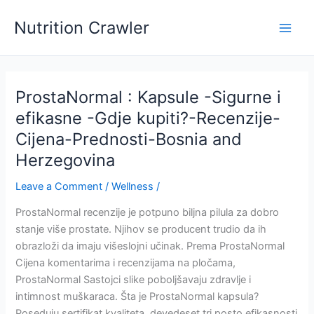
Skip
Nutrition Crawler
to
Main
content
Men
ProstaNormal : Kapsule -Sigurne i
efikasne -Gdje kupiti?-Recenzije-
Cijena-Prednosti-Bosnia and
Herzegovina
Leave a Comment
/
Wellness
/
ProstaNormal recenzije je potpuno biljna pilula za dobro
stanje više prostate. Njihov se producent trudio da ih
obrazloži da imaju višeslojni učinak. Prema ProstaNormal
Cijena komentarima i recenzijama na pločama,
ProstaNormal Sastojci slike poboljšavaju zdravlje i
intimnost muškaraca. Šta je ProstaNormal kapsula?
Poseduju sertifikat kvaliteta, devedeset tri posto efikasnosti