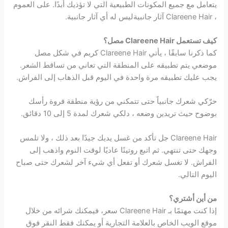
يتعامل مع جميع المكونات الطبيعية التي لا تؤذيك أبدًا. على العموم
، Clareene Hair آثار جانبيةليس له أي آثار جانبية.
كيف تستعمل Clareene Hair مصل؟
كما ذكرنا سابقًا ، يأتي Clareene Hair كريم في شكل مصل
موضعي يتم تطبيقه على المنطقة التي تعاني من تساقط الشعر.
يجب عليك تطبيقه مرة واحدة في اليوم قبل الذهاب إلى الفراش.
حرّكي شعرك جانبياً حتى تتمكني من رؤية منطقة فروة رأسك
بوضوح حيث تريدين وضعه ، دلكي شعرك لمدة 5 إلى 10 دقائق.
Clareene Hair جل تأكد من غسل يديك جيدًا بعد ذلك ، ولا تلمس
وجهك حتى تنتهي. ثم اتبع روتينًا عاديًا لوقت النوم واذهب إلى
الفراش. لا تغسل شعرك أو تفعل أي شيء آخر لشعرك حتى صباح
اليوم التالي.
من أين أشتري؟
إذا كنت مهتمًا بـ Clareene Hair سعر، فيمكنك شرائه من خلال
موقع الويب الخاص بالعلامة التجارية أو يمكنك فقط النقر فوق