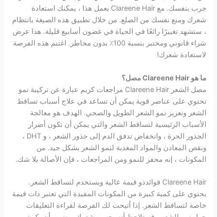
جرب بنفسك. مع Clareene Hair يعمل هذا ، يمكنك استعادة
شعرك ومنع نفسك من الصلع. من خلال تطبيق هذه الصيغة بانتظام
، ستشهد تغييرًا رائعًا في الحياة في غضون أسابيع قليلة. هذا عرض
شراء قانوني ومختبر بنسبة 100٪ بدون مخاطر. اغتنم هذه الفرصة
لاستعادة شعرك!
ما هو Clareene Hair مصل؟
مصل الشعر Clareene Hair مراجعات كريم عبارة عن تركيبة نمو
تحتوي على عناصر قوية يمكن أن تساعد في علاج أسباب تساقط
الشعر وتعزيز نمو الشعر الطويل والصحي. الهدف هو معالجة
الأسباب الرئيسية لتساقط الشعر والتي يمكن أن تكون أضرار
الجذور الحرة ، وانخفاض تدفق الدم إلى جذور الشعر ، و DHT ،
ونقص المعادن والمواد المغذية لنمو الشعر بشكل جيد. من
المكونات ، إنه محفز للنمو ومن المراجعات ، فإن الأصالة بلا شك.
Clareene Hair فوائدذو قيمة عالية ويستخدم لتساقط الشعر.
يحتوي على كمية كبيرة من المكونات المفيدة التي تعتبر ذات قيمة
خاصة لتساقط الشعر. إذا أتيحت لك الفرصة لقراءة التعليقات