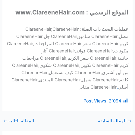
الموقع الرسمي : www.ClareeneHair.com
عمليات البحث ذات الصلة :
ClareeneHair,ClareeneHair
مصل,ClareeneHair شامبو,ClareeneHair جل,ClareeneHair
كريم,ClareeneHair سعر,ClareeneHair المراجعات,ClareeneHair
مكونات,ClareeneHair فوائد,ClareeneHair آثار
جانبية,ClareeneHair سعر الكريم,ClareeneHair مراجعات
كريم,ClareeneHair تكوين,ClareeneHair شكوى,ClareeneHair
من أين أشتري,ClareeneHair كيف تستعمل,ClareeneHair
كلفة,ClareeneHair يعمل,ClareeneHair المنتدى,ClareeneHair
أصلي
,
ClareeneHair مقابل
Post Views:
2٬094
→
المقالة السابقة
المقالة التالية
←