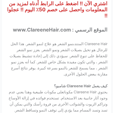
اشتري الآن !! اضغط على الرابط أدناه لمزيد من
المعلومات واحصل على خصم 50٪ اليوم !! عجلوا
!!
الموقع الرسمي : www.ClareeneHair.com
Clareene Hair المنتدىنمو الشعر هو علاج لنمو الشعر. هذا الحل
للرجال هو تخيل بصيلات الشعر ونمو الشعر. يعزز نمو الشعر
للحفاظ على تنوع الشعر. سيؤدي ذلك إلى إعادة تنشيط بصيلات
الشعر ، والتي تكون مفيدة بشكل خاص للشعر. كما أنه يعزز نمو
الشعر ، مما يسمح للشعر بالنمو بسرعة كبيرة. يوفر نتائج أسرع
مقارنة ببعض الحلول الأخرى.
كيف يعمل Clareene Hair شامبو؟
يحتوي Clareene Hair مكوناتعلى مكونات طبيعية وهذا يعني عدم
وجود آثار جانبية بعد الاستخدام. تستخدم فوائده في إزالة الأوساخ
وتراكم الزيوت والشوائب الأخرى من فروة رأسك والتي يمكن أن
تسد وتسد المسام مما يؤدي إلى توقف النمو وتساقط الشعر.