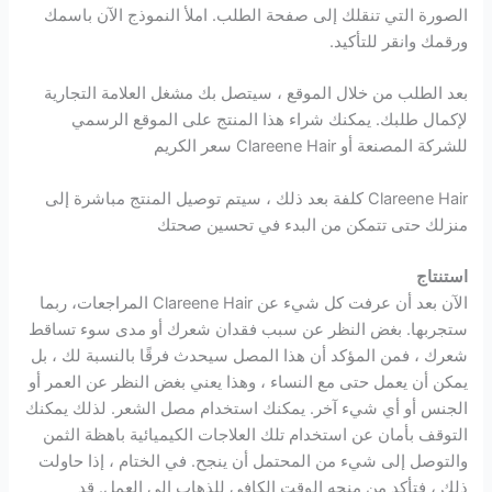
الصورة التي تنقلك إلى صفحة الطلب. املأ النموذج الآن باسمك
ورقمك وانقر للتأكيد.
بعد الطلب من خلال الموقع ، سيتصل بك مشغل العلامة التجارية
لإكمال طلبك. يمكنك شراء هذا المنتج على الموقع الرسمي
للشركة المصنعة أو Clareene Hair سعر الكريم
Clareene Hair كلفة بعد ذلك ، سيتم توصيل المنتج مباشرة إلى
منزلك حتى تتمكن من البدء في تحسين صحتك
استنتاج
الآن بعد أن عرفت كل شيء عن Clareene Hair المراجعات، ربما
ستجربها. بغض النظر عن سبب فقدان شعرك أو مدى سوء تساقط
شعرك ، فمن المؤكد أن هذا المصل سيحدث فرقًا بالنسبة لك ، بل
يمكن أن يعمل حتى مع النساء ، وهذا يعني بغض النظر عن العمر أو
الجنس أو أي شيء آخر. يمكنك استخدام مصل الشعر. لذلك يمكنك
التوقف بأمان عن استخدام تلك العلاجات الكيميائية باهظة الثمن
والتوصل إلى شيء من المحتمل أن ينجح. في الختام ، إذا حاولت
ذلك ، فتأكد من منحه الوقت الكافي للذهاب إلى العمل. قد