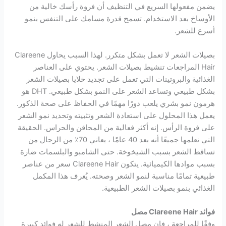
يضمن مفعولها السريع في التنظيف أن فروة رأسك خالية من
الأوساخ بعد الاستخدام. تسمح قدرة مسامك على التنفس بنمو
أسرع للشعر.
بصيلات الشعر لا تعمل بشكل متكرر. لهذا السبب يحاول Clareene
Hair المراجعات تنشيط بصيلات الشعر. يحتوي على العناصر
الغذائية والبروتينات التي تعمل على تجديد خلايا بصيلات الشعر
بشكل طبيعي وتساعد الشعر على النمو بشكل طبيعي. DHT هو
هرمون نمو بشري يلعب دورًا مهمًا في الحفاظ على صحة الذكور.
يعمل هذا المحلول على استعادة الشعر وتثبيته وتحديد نمو الشعر
على فروة الرأس. إنه أكثر فعالية من المحاقن والحراس. الحقيقة
التي نعلمها جميعًا أنه بعد 40 عامًا ، يعاني 70٪ من الرجال من
تساقط الشعر بسبب الشيخوخة. حتى الشامبو والبلسمات ضارة
بسبب موادها الكيميائية. يتكون Clareene Hair سعر من عناصر
طبيعية تمامًا مناسبة لنمو الشعر وصحته. يُعرف هذا المكمل
الغذائي بنمو بصيلات الشعر الطبيعية.
فوائد Clareene Hair مصل
وفقًا للمراجعة ، فإن مصل الشعر المنشط للشعر له فوائد كبيرة