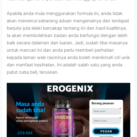
Apabila anda mula menggunakan formula ini, anda tidak
akan menemui sebarang aduan mengenainya dan terdapat
berjuta-juta lelaki bercakap tentang ini dan hasil kualitinya.
Ia akan membolehkan badan anda berfungsi dengan lebih
baik secara dalaman dan luaran. Jadi, sudah tiba masanya
untuk mencari ini dan anda perlu memberi perhatian
kepada laman web rasminya anda boleh menikmati ciri unik
dan manfaat kesihatan. Ini adalah salah satu yang anda
patut cuba beli, teruskan.