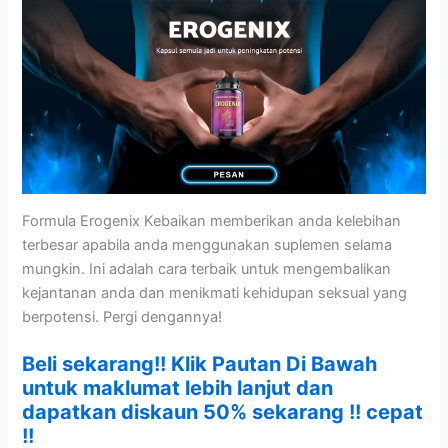
Formula Erogenix Kebaikan memberikan anda kelebihan
terbesar apabila anda menggunakan suplemen selama
mungkin. Ini adalah cara terbaik untuk mengembalikan
kejantanan anda dan menikmati kehidupan seksual yang
berpotensi. Pergi dengannya!
Beli sekarang!! Klik Pautan Di Bawah
untuk maklumat lebih lanjut dan
dapatkan diskaun 50% sekarang !! cepat
!!