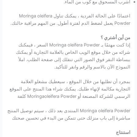
اشرب المسحوق مع كوب من الماء.
اعتمادًا على الحالة الفردية ، يمكنك تناول Moringa oleifera
Powder يعمل لضغط الدم لفترة أطول. من المهم مراقبة حالتك.
من أين أشتري ؟
إذا كنت مهتمًا بـ Moringa oleifera Powder السعر ، فيمكنك
شرائه من خلال موقع الويب الخاص بالعلامة التجارية أو يمكنك
ببساطة النقر فوق الصور التي تنقلك إلى صفحة الطلب. املأ
النموذج الآن بالاسم والرقم وانقر للتأكيد.
بمجرد أن تطلبها من خلال الموقع ، سيعطيك مشغلو العلامة
التجارية مكالمة لإنهاء طلبك. يمكنك شراء هذا المنتج على الموقع
الرسمي للشركة المصنعة أو Moringaoleifera Powder كلفة
Moringa oleifera Powder المنتدى بعد ذلك ، سيتم توصيل المنتج
مباشرة إلى باب منزلك حتى تتمكن من البدء في تحسين صحتك
استنتاج