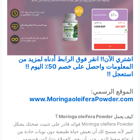
اشتري الآن!! انقر فوق الرابط أدناه لمزيد من
المعلومات واحصل على خصم 50٪ اليوم !!
استعجل !!
الموقع الرسمي:
www.MoringaoleiferaPowder.com
كيف يعمل Moringa oleifera Powder ؟
Moringa oleifera Powder فوائد قادر على تثبيت صحتك بشكل
كبير لأنه يسمح لك أن تعيش حياة طبيعية دون نوبات حادة من
ارتفاع ضغط الدم ، حتى أن بعض العملاء يشاركون قصصهم