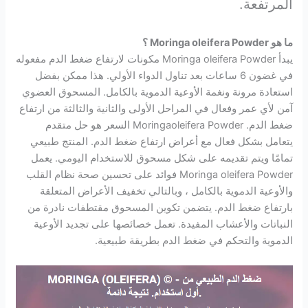
المرتفعة.
ما هو Moringa oleifera Powder ؟
يبدأ Moringa oleifera Powder مكونات لارتفاع ضغط الدم مفعوله
في غضون 6 ساعات بعد تناول الدواء الأولي. هذا ممكن بفضل
استعادة مرونة ونغمة الأوعية الدموية بالكامل. المسحوق العضوي
آمن لأي عمر وفعال في المراحل الأولى والثانية والثالثة من ارتفاع
ضغط الدم. Moringaoleifera Powder السعر هو حل متقدم
يتعامل بشكل فعال مع أعراض ارتفاع ضغط الدم. المنتج طبيعي
تمامًا ويتم تقديمه على شكل مسحوق للاستخدام اليومي. يعمل
Moringa oleifera Powder فوائد على تحسين صحة نظام القلب
والأوعية الدموية بالكامل ، وبالتالي تخفيف الأعراض المتعلقة
بارتفاع ضغط الدم. يتضمن تكوين المسحوق مقتطفات نادرة من
النباتات والأعشاب المفيدة. تعمل خصائصها على تجديد الأوعية
الدموية والتحكم في ضغط الدم بطريقة طبيعية.